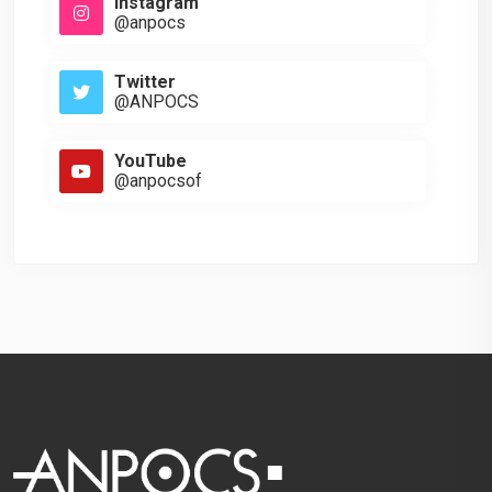
Instagram
@anpocs
Twitter
@ANPOCS
YouTube
@anpocsof