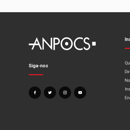
In
Qu
Siga-nos
Dir
No
In
En