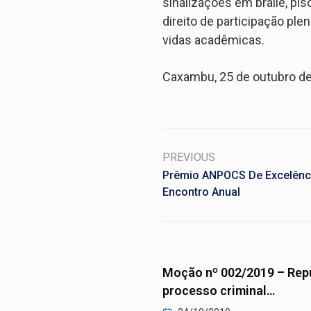
sinalizações em braile, pi
direito de participação pl
vidas acadêmicas.
Caxambu, 25 de outubro de
PREVIOUS
Prêmio ANPOCS De Excelênc
Encontro Anual
º 003/2019 – Repúdio à
Moção nº 002/2019 – Rep
ação das…
processo criminal…