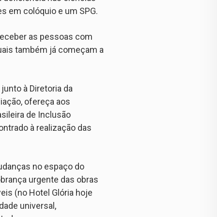
ões em colóquio e um SPG.
a receber as pessoas com
 quais também já começam a
unto à Diretoria da
iação, ofereça aos
sileira de Inclusão
ontrado à realização das
mudanças no espaço do
obrança urgente das obras
is (no Hotel Glória hoje
dade universal,