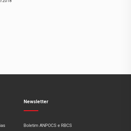
0/2018
25/10/2018
Newsletter
ias
Boletim ANPOCS e RBCS