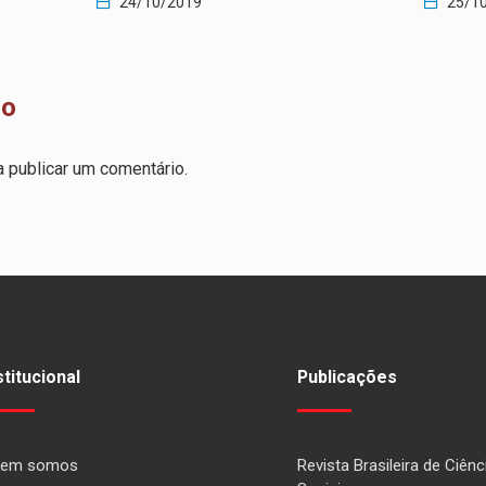
24/10/2019
25/1
io
 publicar um comentário.
stitucional
Publicações
em somos
Revista Brasileira de Ciênc