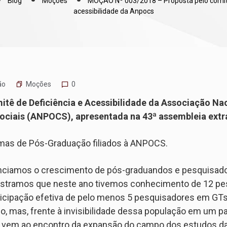
Blog
Moções
MOÇÃO Nº 003/2018 – Proposta pelo comitê
acessibilidade da Anpocs
Moções
ão
0
tê de Deficiência e Acessibilidade da Associação Nac
ciais (ANPOCS), apresentada na 43ª assembleia extra
mas de Pós-Graduação filiados à ANPOCS.
enciamos o crescimento de pós-graduandos e pesquisado
stramos que neste ano tivemos conhecimento de 12 pe
rticipação efetiva de pelo menos 5 pesquisadores em GTs
, mas, frente à invisibilidade dessa população em um p
o vem ao encontro da expansão do campo dos estudos da 