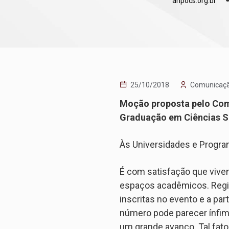
anpocs.org.br
25/10/2018
Comunicaç
Moção proposta pelo Comi
Graduação em Ciências So
Às Universidades e Progra
É com satisfação que viv
espaços acadêmicos. Regi
inscritas no evento e a pa
número pode parecer ínfimo
um grande avanço. Tal fat