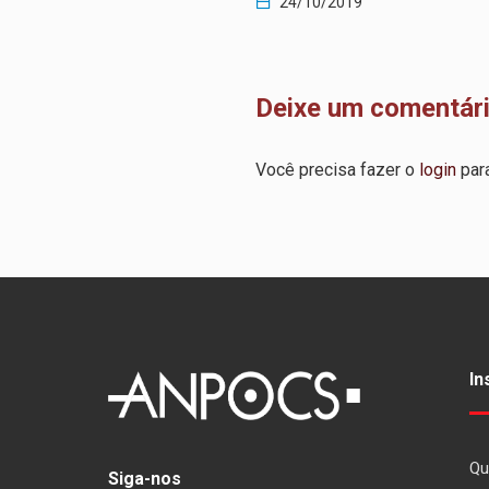
2019
24/10/2019
Deixe um comentár
Você precisa fazer o
login
para
In
Qu
Siga-nos