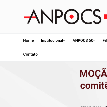
Home
Institucional
ANPOCS 50
Fi
Contato
MOÇÃO
comitê