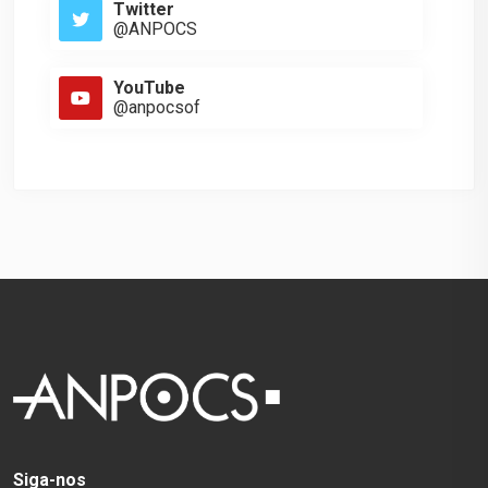
Twitter
@ANPOCS
YouTube
@anpocsof
Siga-nos