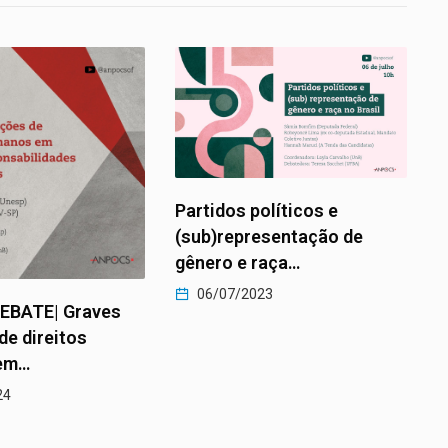
E
Partidos políticos e
p
(sub)representação de
gênero e raça…
06/07/2023
EBATE| Graves
de direitos
em…
24