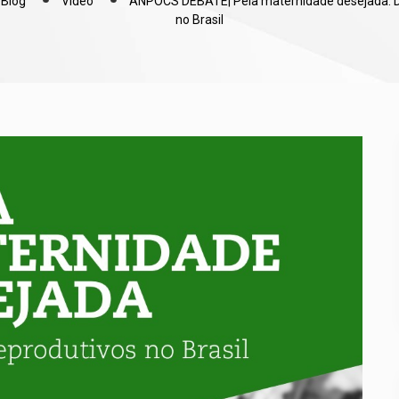
Blog
Video
ANPOCS DEBATE| Pela maternidade desejada. Di
no Brasil