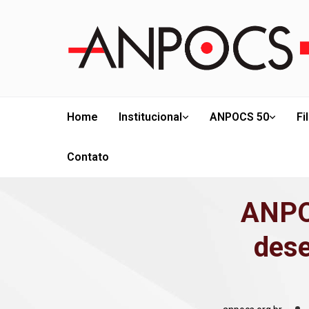
Home
Institucional
ANPOCS 50
Fi
Contato
ANPO
dese