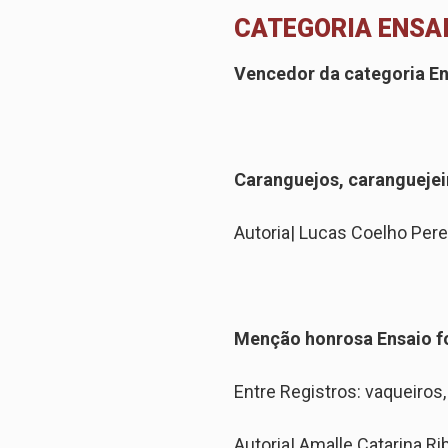
CATEGORIA ENSA
Vencedor da categoria En
Caranguejos, carangueje
Autoria
|
Lucas Coelho Pere
Menção honrosa Ensaio f
Entre Registros: vaqueiros
Autoria
|
Amalle Catarina Rib