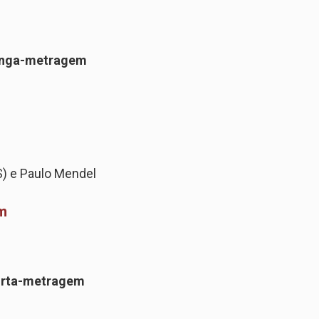
longa-metragem
S) e Paulo Mendel
m
urta-metragem