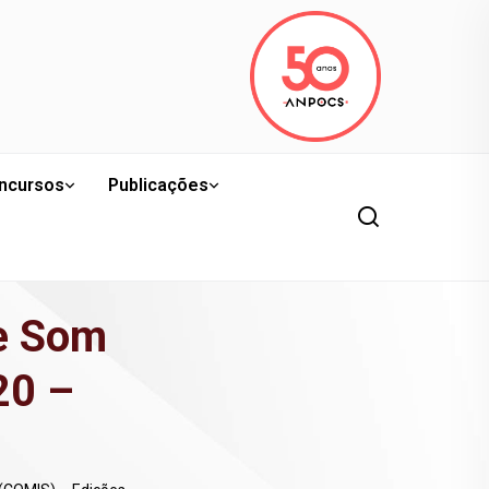
ncursos
Publicações
e Som
20 –