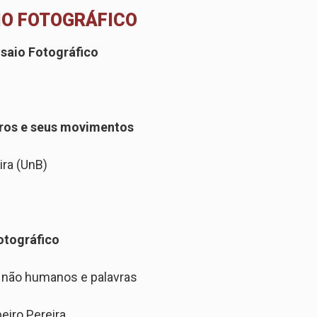
IO FOTOGRÁFICO
saio Fotográfico
iros e seus movimentos
ira (UnB)
otográfico
, não humanos e palavras
eiro Pereira