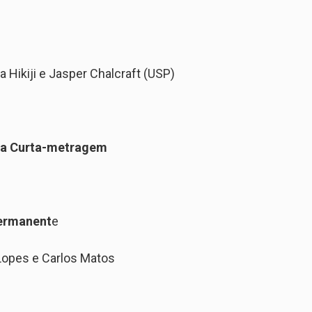
a Hikiji e Jasper Chalcraft (USP)
ia Curta-metragem
permanent
e
Lopes e Carlos Matos