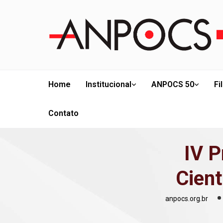
Home
Institucional
ANPOCS 50
Fi
Contato
IV 
Cient
anpocs.org.br