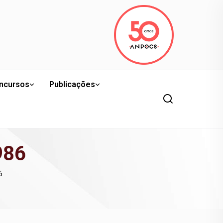
ncursos
Publicações
986
6