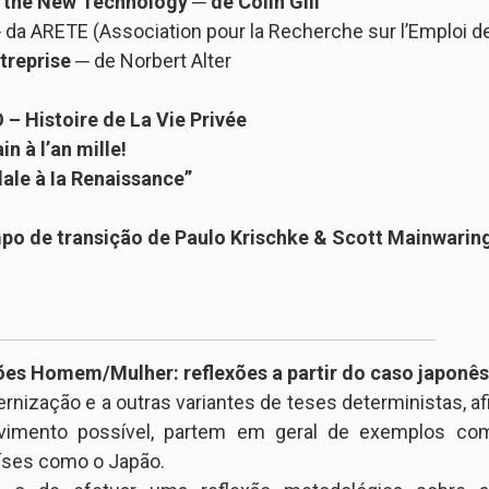
he New Technology ─ de Colin Gill
 da ARETE (Association pour la Recherche sur l’Emploi 
treprise
─ de Norbert Alter
 Histoire de La Vie Privée
n à l’an mille!
dale à Ia Renaissance”
mpo de transição de Paulo Krischke & Scott Mainwarin
ções Homem/Mulher: reflexões a partir do caso japonês
dernização e a outras variantes de teses deterministas, 
vimento possível, partem em geral de exemplos com
íses como o Japão.