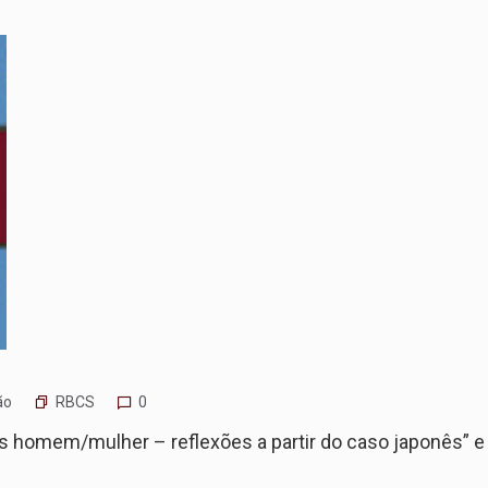
RBCS
ão
0
ões homem/mulher – reflexões a partir do caso japonês” e