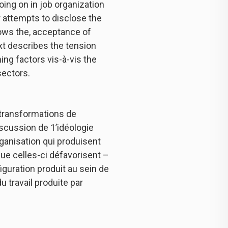
oing on in job organization
r attempts to disclose the
lows the, acceptance of
xt describes the tension
ing factors vis-à-vis the
sectors.
 transformations de
iscussion de 1’idéologie
ganisation qui produisent
que celles-ci défavorisent –
figuration produit au sein de
u travail produite par