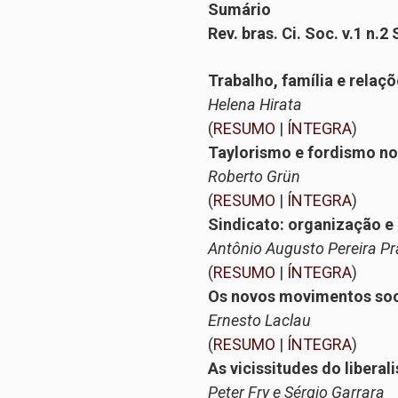
Sumário
Rev. bras. Ci. Soc. v.1 n.2
Trabalho, família e relaç
Helena Hirata
(
RESUMO
|
ÍNTEGRA
)
Taylorismo e fordismo no
Roberto Grün
(
RESUMO
|
ÍNTEGRA
)
Sindicato: organização e 
Antônio Augusto Pereira Pr
(
RESUMO
|
ÍNTEGRA
)
Os novos movimentos socia
Ernesto Laclau
(
RESUMO
|
ÍNTEGRA
)
As vicissitudes do liberal
Peter Fry e Sérgio Garrara