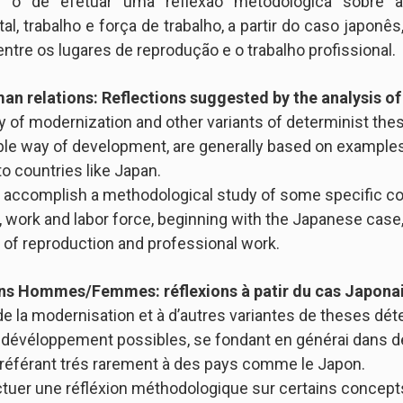
é o de efetuar uma reflexão metodológica sobre al
al, trabalho e força de trabalho, a partir do caso japon
ntre os lugares de reprodução e o trabalho profissional.
n relations: Reflections suggested by the analysis o
ry of modernization and other variants of determinist the
ible way of development, are generally based on examples
o countries like Japan.
to accomplish a methodological study of some specific co
, work and labor force, beginning with the Japanese case, 
s of reproduction and professional work.
ions Hommes/Femmes: réflexions à patir du cas Japona
 de la modernisation et à d’autres variantes de theses déte
 dévéloppement possibles, se fondant en générai dans
 référant trés rarement à des pays comme le Japon.
ctuer une réfléxion méthodologique sur certains concepts