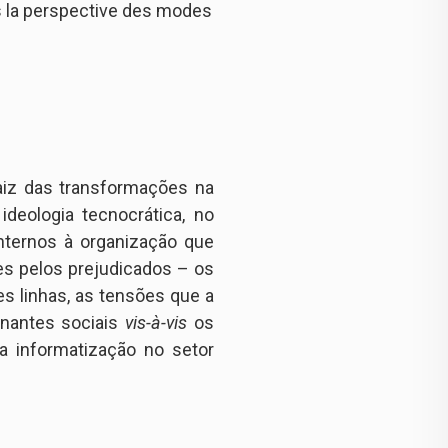
sous la perspective des modes
aiz das transformações na
deologia tecnocrática, no
nternos à organização que
ões pelos prejudicados – os
es linhas, as tensões que a
onantes sociais
vis-à-vis
os
a informatização no setor