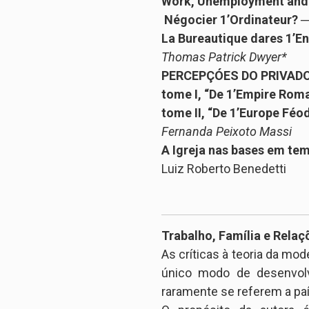
Work, Unemployment and t
Négocier 1’Ordinateur?
─
La Bureautique dares 1’En
Thomas Patrick Dwyer*
PERCEPÇÓES DO PRIVADO –
tome I, “De 1’Empire Romai
tome II, “De 1’Europe Féo
Fernanda Peixoto Massi
A Igreja nas bases em te
Luiz Roberto Benedetti
Trabalho, Família e Rela
As críticas à teoria da mo
único modo de desenvol
raramente se referem a pa