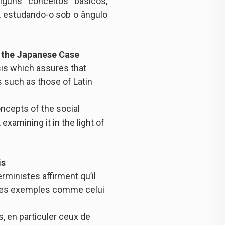
guns conceitos básicos,
ês, estudando-o sob o ângulo
f the Japanese Case
sis which assures that
 such as those of Latin
ncepts of the social
examining it in the light of
is
rministes affirment qu’il
 des exemples comme celui
, en particuler ceux de