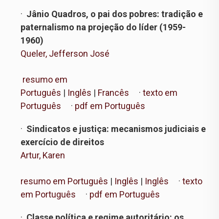
·
Jânio Quadros, o pai dos pobres: tradição e
paternalismo na projeção do líder (1959-
1960)
Queler, Jefferson José
resumo em
Português
|
Inglês
|
Francês
·
texto em
Português
·
pdf em Português
·
Sindicatos e justiça: mecanismos judiciais e
exercício de direitos
Artur, Karen
resumo em Português
|
Inglês
|
Inglês
·
texto
em Português
·
pdf em Português
·
Classe política e regime autoritário: os