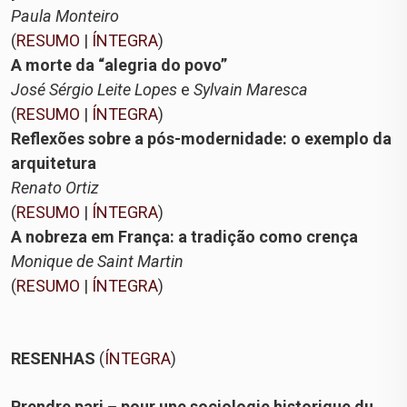
Paula Monteiro
(
RESUMO
|
ÍNTEGRA
)
A morte da “alegria do povo”
José Sérgio Leite Lopes
e
Sylvain Maresca
(
RESUMO
|
ÍNTEGRA
)
Reflexões sobre a pós-modernidade: o exemplo da
arquitetura
Renato Ortiz
(
RESUMO
|
ÍNTEGRA
)
A nobreza em França: a tradição como crença
Monique de Saint Martin
(
RESUMO
|
ÍNTEGRA
)
RESENHAS
(
ÍNTEGRA
)
Prendre pari – pour une sociologie historique du