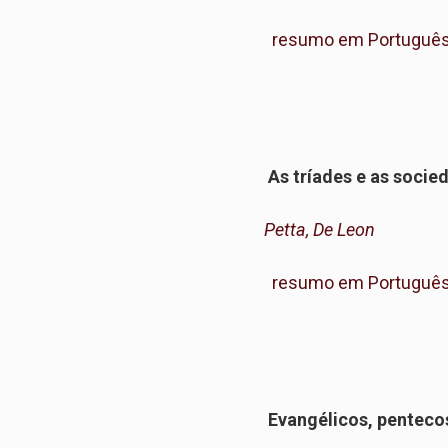
resumo em Portuguê
As tríades e as socie
Petta, De Leon
resumo em Portuguê
Evangélicos, pentecos