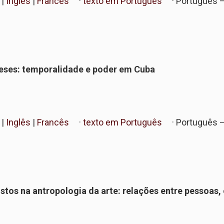
|
Inglês
|
Francês
·
texto em Português
· Português 
veses: temporalidade e poder em Cuba
|
Inglês
|
Francês
·
texto em Português
· Português 
stos na antropologia da arte: relações entre pessoas,