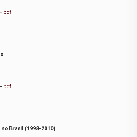
 –
pdf
ão
 –
pdf
s no Brasil (1998-2010)