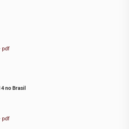
–
pdf
4 no Brasil
–
pdf