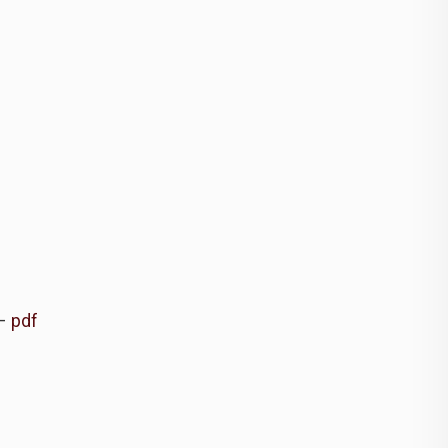
 –
pdf