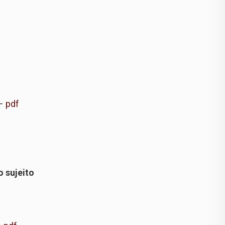
 –
pdf
o sujeito