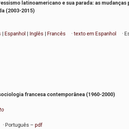
ressismo latinoamericano e sua parada: as mudanças 
ada (2003-2015)
s
|
Espanhol
|
Inglês
|
Francês
·
texto em Espanhol
· Es
sociologia francesa contemporânea (1960-2000)
to
· Português –
pdf