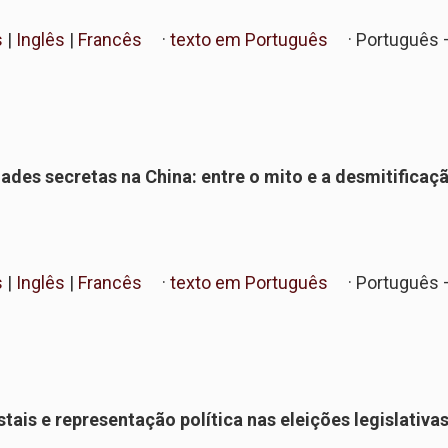
s
|
Inglês
|
Francês
·
texto em Português
· Português
dades secretas na China: entre o mito e a desmitificaç
s
|
Inglês
|
Francês
·
texto em Português
· Português
tais e representação política nas eleições legislativa