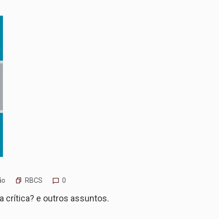
RBCS
ão
0
ia crítica? e outros assuntos.