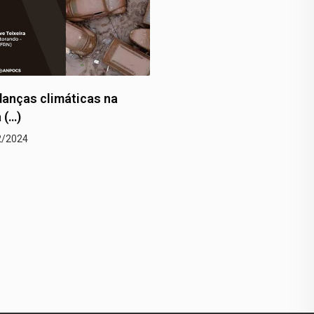
anças climáticas na
Um trágico recorde em P
 (…)
Alegre
2/2024
22/12/2024