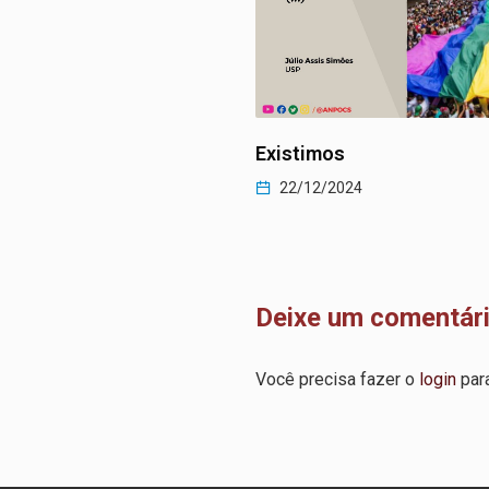
 manifestação festiva
Existimos
22/12/2024
2024
Deixe um comentár
Você precisa fazer o
login
para