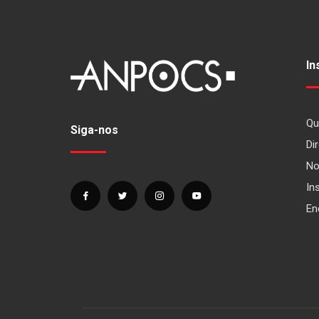
In
Qu
Siga-nos
Dir
No
In
En