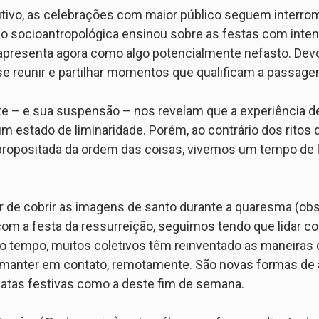
ivo, as celebrações com maior público seguem interro
o socioantropológica ensinou sobre as festas com intens
 apresenta agora como algo potencialmente nefasto. Dev
se reunir e partilhar momentos que qualificam a passa
te – e sua suspensão – nos revelam que a experiência d
um estado de liminaridade. Porém, ao contrário dos rit
 propositada da ordem das coisas, vivemos um tempo de l
r de cobrir as imagens de santo durante a quaresma (obst
 com a festa da ressurreição, seguimos tendo que lidar 
o tempo, muitos coletivos têm reinventado as maneiras
e manter em contato, remotamente. São novas formas de
atas festivas como a deste fim de semana.