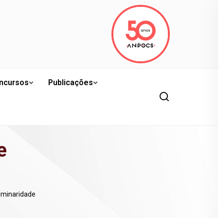
ncursos
Publicações
e
iminaridade