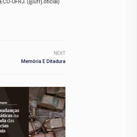
ECO-UFRJ. (@ufrj.oficial)
NEXT
Memória E Ditadura