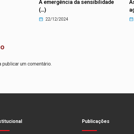
A emergência da sensibilidade
As mud
(…)
agenda
22/12/2024
22/1
io
 publicar um comentário.
stitucional
Publicações