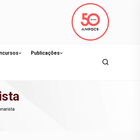
ncursos
Publicações
ista
onarista