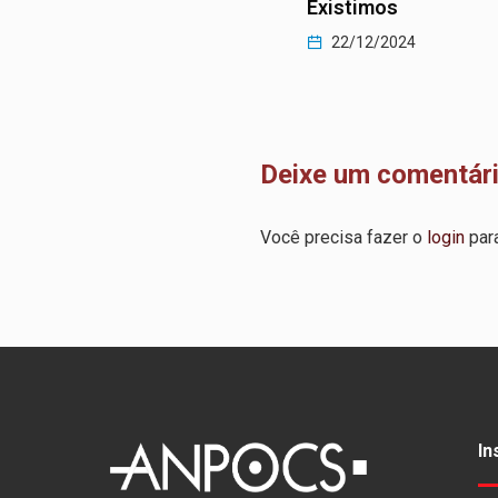
 manifestação festiva
Existimos
22/12/2024
2024
Deixe um comentár
Você precisa fazer o
login
para
In