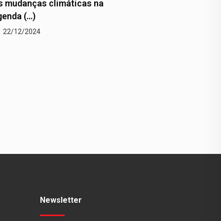
anças climáticas na
Um trágico recorde em P
 (…)
Alegre
2/2024
22/12/2024
Newsletter