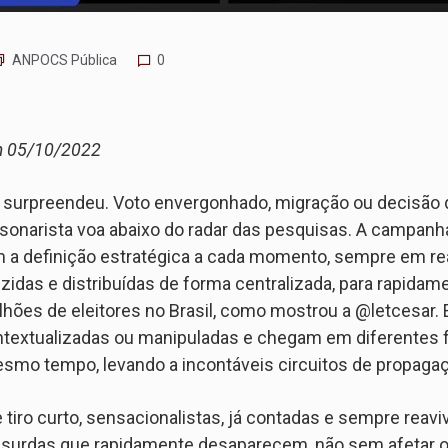
ANPOCS Pública
0
m 05/10/2022
 surpreendeu. Voto envergonhado, migração ou decisão de
lsonarista voa abaixo do radar das pesquisas. A campanha 
m a definição estratégica a cada momento, sempre em rea
idas e distribuídas de forma centralizada, para rapidame
lhões de eleitores no Brasil, como mostrou a @letcesar
ntextualizadas ou manipuladas e chegam em diferentes 
esmo tempo, levando a incontáveis circuitos de propaga
iro curto, sensacionalistas, já contadas e sempre reaviv
bsurdas que rapidamente desaparecem, não sem afetar o