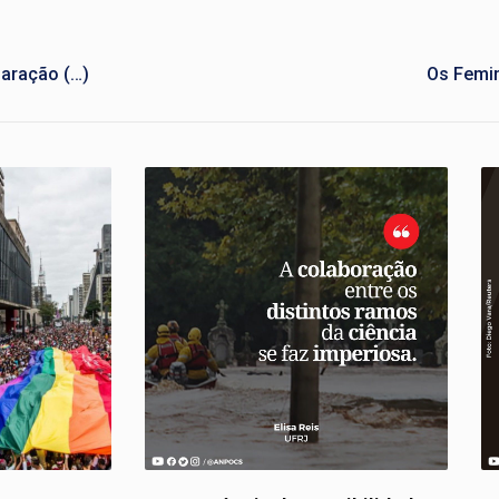
laração (…)
Os Femi