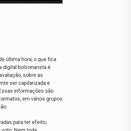
 última hora, o que fica
digital bolsonarista é
valiação, sobre as
nte ser capilarizada e
. Essas informações são
formatos, em vários grupos
ção.
adas para ter efeito,
 voto. Nem toda