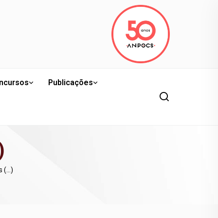
ncursos
Publicações
)
s (…)