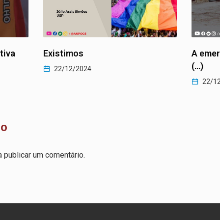
A emergência da sensibilidade
As mud
(…)
agenda
22/12/2024
22/1
io
 publicar um comentário.