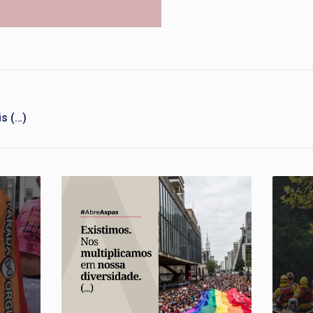
s (…)