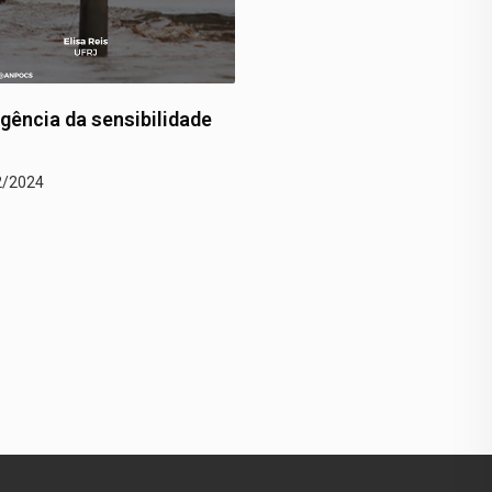
anças climáticas na
Um trágico recorde em P
 (…)
Alegre
2/2024
22/12/2024