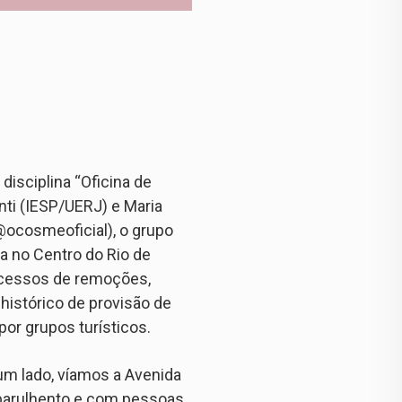
isciplina “Oficina de
nti (IESP/UERJ) e Maria
@ocosmeoficial), o grupo
da no Centro do Rio de
processos de remoções,
histórico de provisão de
por grupos turísticos.
um lado, víamos a Avenida
 barulhento e com pessoas,