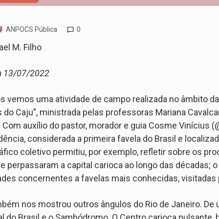
ANPOCS Pública
0
ael M. Filho
m 13/07/2022
vemos uma atividade de campo realizada no âmbito da d
s do Caju”, ministrada pelas professoras Mariana Cavalca
Com auxílio do pastor, morador e guia Cosme Vinícius (
ência, considerada a primeira favela do Brasil e localiza
áfico coletivo permitiu, por exemplo, refletir sobre os 
e perpassaram a capital carioca ao longo das décadas; o 
dades concernentes a favelas mais conhecidas, visitadas 
mbém nos mostrou outros ângulos do Rio de Janeiro. De 
al do Brasil e o Sambódromo. O Centro carioca pulsante,