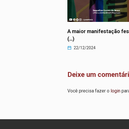
 manifestação festiva
Existimos
22/12/2024
2024
Deixe um comentár
Você precisa fazer o
login
para