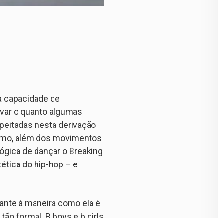
 a capacidade de
rvar o quanto algumas
peitadas nesta derivação
 como, além dos movimentos
ógica de dançar o Breaking
ética do hip-hop – e
hante à maneira como ela é
o formal. B.boys e b.girls