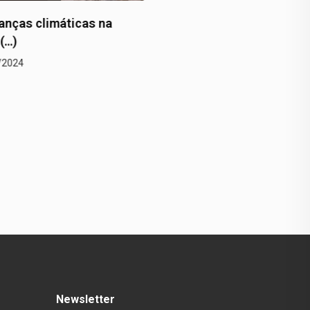
gico recorde em Porto
Ditadura, memória e cor
22/12/2024
2/2024
Newsletter