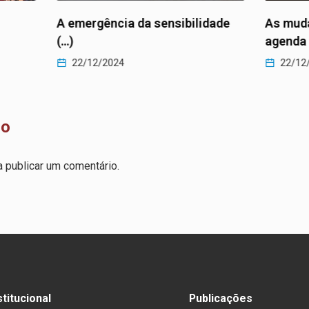
idade
As mudanças climáticas na
Um trá
agenda (…)
Alegre
22/12/2024
22/1
io
 publicar um comentário.
stitucional
Publicações