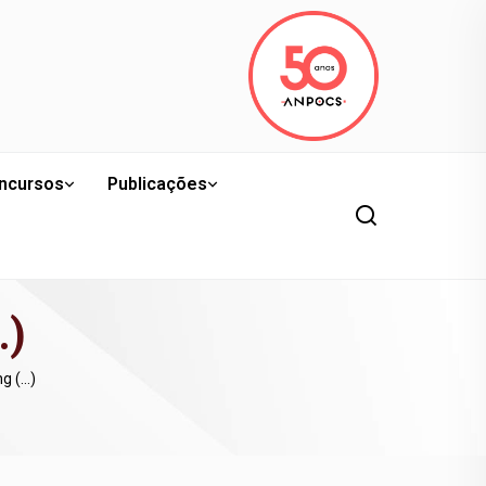
ncursos
Publicações
…)
ng (…)