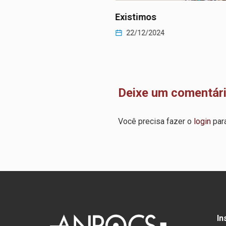
os
A emergência da sensibil
(…)
2024
22/12/2024
Deixe um comentár
Você precisa fazer o
login
para
In