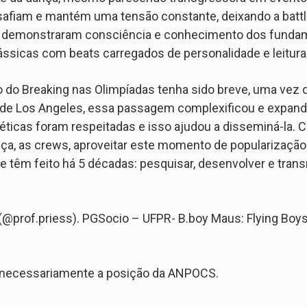
afiam e mantém uma tensão constante, deixando a battle
ém demonstraram consciência e conhecimento dos funda
ssicas com beats carregados de personalidade e leitura 
o do Breaking nas Olimpíadas tenha sido breve, uma vez
 de Los Angeles, essa passagem complexificou e expandi
éticas foram respeitadas e isso ajudou a disseminá-la. C
ça, as crews, aproveitar este momento de popularização 
e têm feito há 5 décadas: pesquisar, desenvolver e tran
(@prof.priess). PGSocio – UFPR- B.boy Maus: Flying Bo
a necessariamente a posição da ANPOCS.