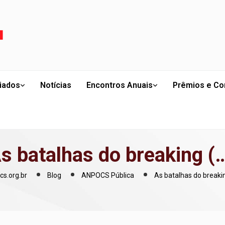
liados
Notícias
Encontros Anuais
Prêmios e Co
s batalhas do breaking (
cs.org.br
Blog
ANPOCS Pública
As batalhas do breaki