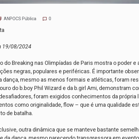
ANPOCS Pública
0
ta
m 19/08/2024
o do Breaking nas Olimpíadas de Paris mostra o poder e
ões negras, populares e periféricas. É importante obse
 dança, mesmo as menos formais e atléticas, foram res
 ouro do b.boy Phil Wizard e da b.girl Ami, demonstram
desafiadores, foram exigidos conhecimentos da própria l
ntos como originalidade, flow – que é uma qualidade est
to de batalha.
nclusive, outra dinâmica que se manteve bastante semel
 da dança, mesmo parecendo transgressora em evento tã