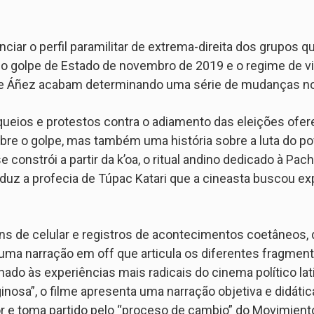
nunciar o perfil paramilitar de extrema-direita dos grupos 
 o golpe de Estado de novembro de 2019 e o regime de vi
ne Áñez acabam determinando uma série de mudanças no r
queios e protestos contra o adiamento das eleições of
obre o golpe, mas também uma história sobre a luta do pov
e se constrói a partir da k’oa, o ritual andino dedicado à
 traduz a profecia de Túpac Katari que a cineasta buscou e
ens de celular e registros de acontecimentos coetâneos, 
 e uma narração em off que articula os diferentes fragmen
hado às experiências mais radicais do cinema político la
ginosa”, o filme apresenta uma narração objetiva e didátic
r e toma partido pelo “proceso de cambio” do Movimient