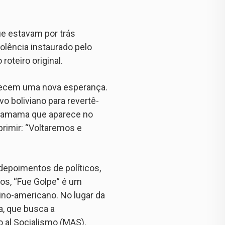
que estavam por trás
olência instaurado pelo
oteiro original.
erecem uma nova esperança.
o boliviano para revertê-
 Pachamama que aparece no
xprimir: “Voltaremos e
depoimentos de políticos,
tos, “Fue Golpe” é um
tino-americano. No lugar da
a, que busca a
o al Socialismo (MAS).