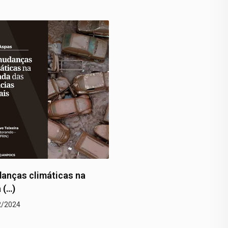
anças climáticas na
Um trágico recorde em P
 (…)
Alegre
2/2024
22/12/2024