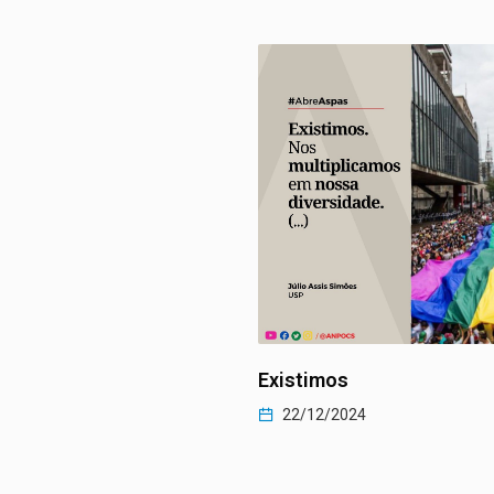
 manifestação festiva
Existimos
22/12/2024
2024