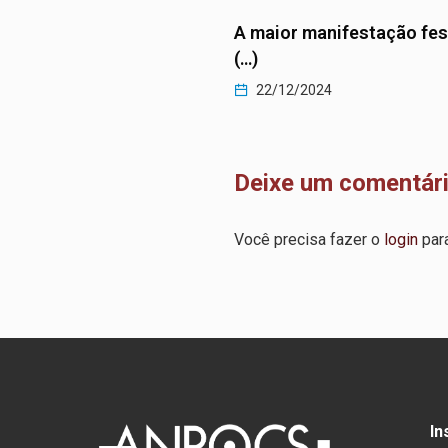
 manifestação festiva
Existimos
22/12/2024
2024
Deixe um comentár
Você precisa fazer o
login
para
In