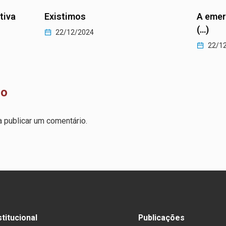
A emergência da sensibilidade
As mud
(…)
agenda
22/12/2024
22/1
io
 publicar um comentário.
stitucional
Publicações