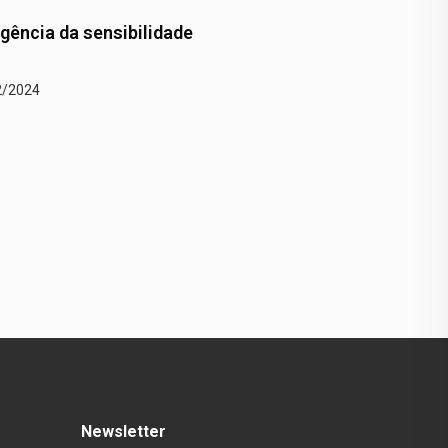
anças climáticas na
Um trágico recorde em P
 (…)
Alegre
2/2024
22/12/2024
Newsletter