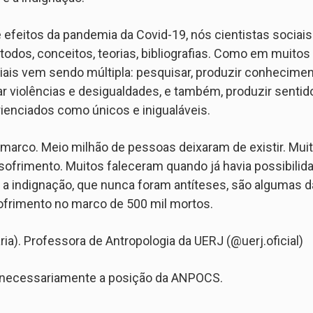
 efeitos da pandemia da Covid-19, nós cientistas sociai
odos, conceitos, teorias, bibliografias. Como em muitos 
iais vem sendo múltipla: pesquisar, produzir conheciment
ar violências e desigualdades, e também, produzir sentid
ienciados como únicos e inigualáveis.
e marco. Meio milhão de pessoas deixaram de existir. Mu
ofrimento. Muitos faleceram quando já havia possibilid
e a indignação, que nunca foram antíteses, são algumas 
sofrimento no marco de 500 mil mortos.
ia). Professora de Antropologia da UERJ (@uerj.oficial)
a necessariamente a posição da ANPOCS.