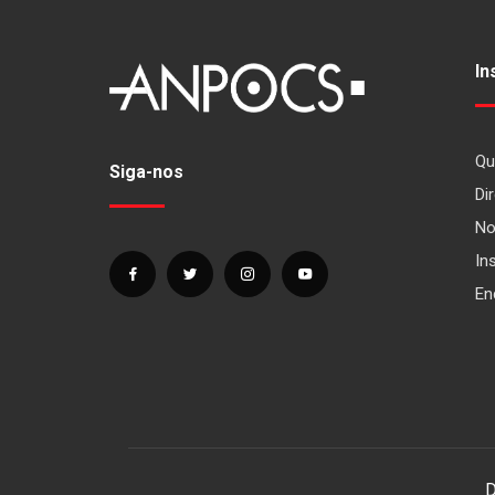
In
Qu
Siga-nos
Dir
No
In
En
D