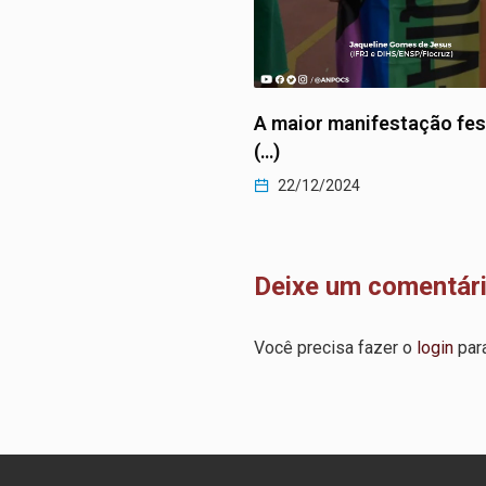
 manifestação festiva
Existimos
22/12/2024
2024
Deixe um comentár
Você precisa fazer o
login
para