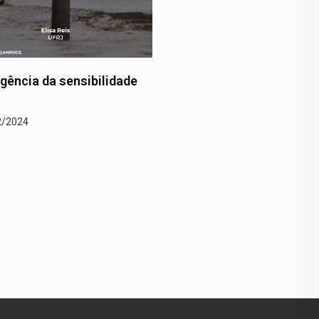
anças climáticas na
Um trágico recorde em P
 (…)
Alegre
2/2024
22/12/2024