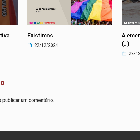
A emergência da sensibilidade
As mud
(…)
agenda
22/12/2024
22/1
io
 publicar um comentário.