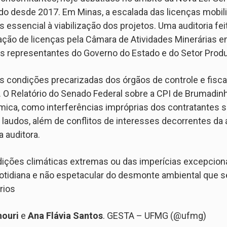
do desde 2017. Em Minas, a escalada das licenças mobil
 essencial à viabilização dos projetos. Uma auditoria fei
ciação de licenças pela Câmara de Atividades Minerárias 
s representantes do Governo do Estado e do Setor Produ
 condições precarizadas dos órgãos de controle e fiscal
. O Relatório do Senado Federal sobre a CPI de Brumadinh
mica, como interferências impróprias dos contratantes s
laudos, além de conflitos de interesses decorrentes da 
auditora.
ções climáticas extremas ou das imperícias excepciona
cotidiana e não espetacular do desmonte ambiental que se
rios
houri
e
Ana Flávia Santos
. GESTA – UFMG (@ufmg)