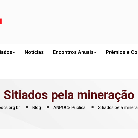
liados
Notícias
Encontros Anuais
Prêmios e Co
Sitiados pela mineração
ocs.org.br
Blog
ANPOCS Pública
Sitiados pela miner