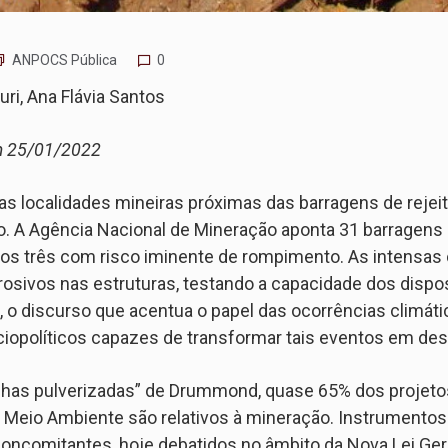
ANPOCS Pública
0
uri, Ana Flávia Santos
m 25/01/2022
s localidades mineiras próximas das barragens de rejei
. A Agência Nacional de Mineração aponta 31 barragen
os três com risco iminente de rompimento. As intensas 
osivos nas estruturas, testando a capacidade dos dispo
 o discurso que acentua o papel das ocorrências climátic
iopolíticos capazes de transformar tais eventos em des
as pulverizadas” de Drummond, quase 65% dos projetos 
e Meio Ambiente são relativos à mineração. Instrumentos 
concomitantes, hoje debatidos no âmbito da Nova Lei Ge