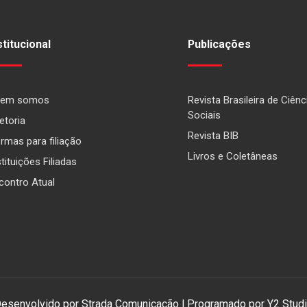
stitucional
Publicações
em somos
Revista Brasileira de Ciênc
Sociais
etoria
Revista BIB
rmas para filiação
Livros e Coletâneas
stituições Filiadas
contro Atual
esenvolvido por Strada Comunicação | Programado por Y2 Stud